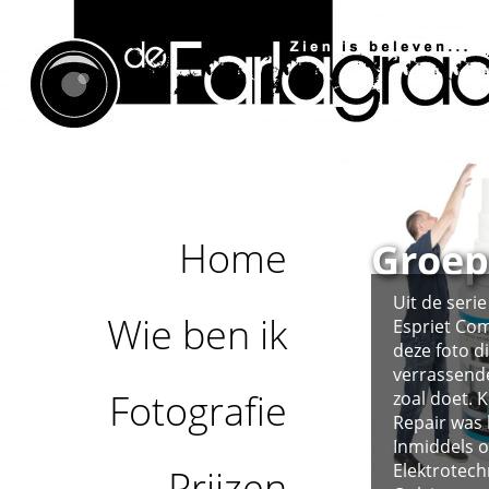
Home
Groep
Uit de seri
Wie ben ik
Espriet Co
deze foto d
verrassende
Fotografie
zoal doet. 
Repair was 
Inmiddels o
Elektrotec
Prijzen