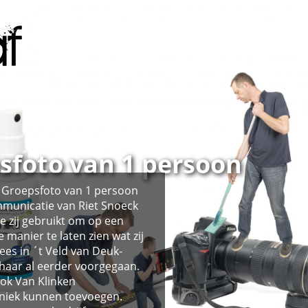
sfoto van 1 persoon
e Groepsfoto van 1 persoon
mmunicatie van Riet Snoeck
ie zij gebruikt om op een
 manier te laten zien wat zij
Kees in ´t Veld van Deuk-
haar al eerder voorgegaan.
ok Van Klinken
hniek kunnen toevoegen.